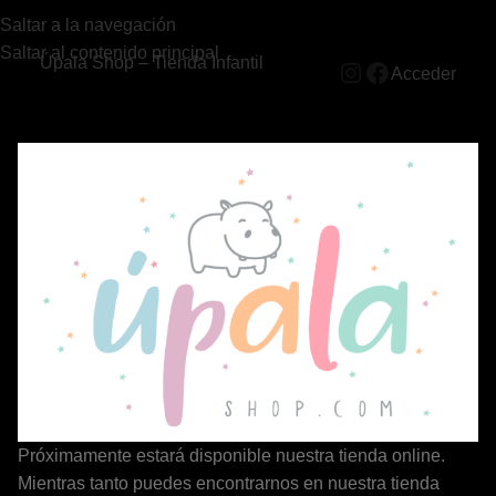
Saltar a la navegación
Saltar al contenido principal
Úpala Shop – Tienda Infantil
Acceder
Próximamente estará disponible nuestra tienda online.
Mientras tanto puedes encontrarnos en nuestra tienda