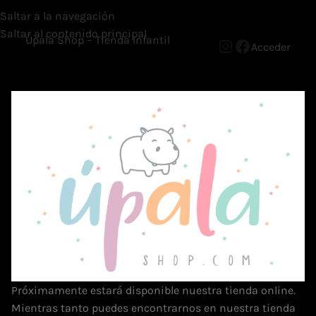
Saltar a la navegación
Saltar al contenido principal
Úpala Shop – Tienda Infantil
Acceder
Próximamente estará disponible nuestra tienda online.
Mientras tanto puedes encontrarnos en nuestra tienda