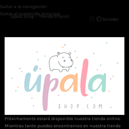
Saltar a la navegación
Saltar al contenido principal
Úpala Shop – Tienda Infantil
Acceder
Próximamente estará disponible nuestra tienda online.
Mientras tanto puedes encontrarnos en nuestra tienda