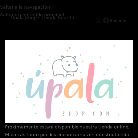
Saltar a la navegación
Saltar al contenido principal
Úpala Shop – Tienda Infantil
Acceder
Próximamente estará disponible nuestra tienda online.
Mientras tanto puedes encontrarnos en nuestra tienda