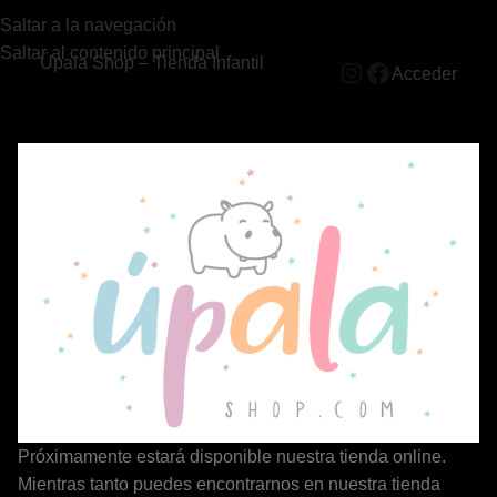
Saltar a la navegación
Saltar al contenido principal
Úpala Shop – Tienda Infantil
Acceder
Próximamente estará disponible nuestra tienda online.
Mientras tanto puedes encontrarnos en nuestra tienda