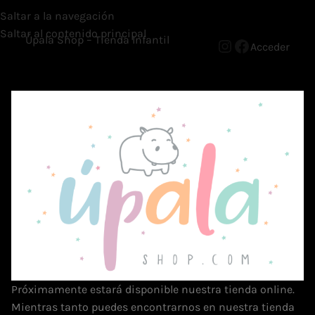
Saltar a la navegación
Saltar al contenido principal
Úpala Shop – Tienda Infantil
Acceder
Próximamente estará disponible nuestra tienda online.
Mientras tanto puedes encontrarnos en nuestra tienda