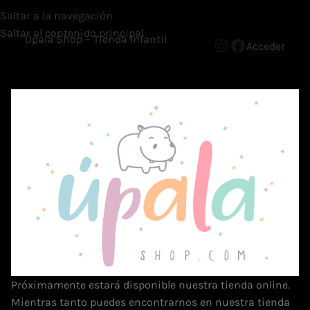
Saltar a la navegación
Saltar al contenido principal
Úpala Shop – Tienda Infantil
Acceder
Próximamente estará disponible nuestra tienda online.
Mientras tanto puedes encontrarnos en nuestra tienda