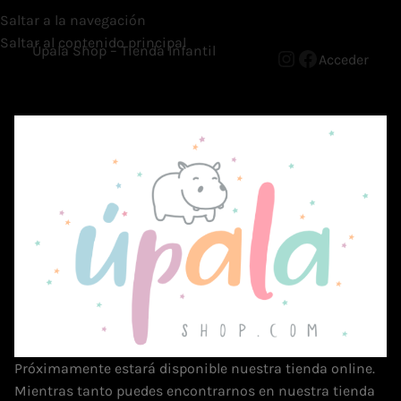
Saltar a la navegación
Saltar al contenido principal
Úpala Shop – Tienda Infantil
Acceder
Próximamente estará disponible nuestra tienda online.
Mientras tanto puedes encontrarnos en nuestra tienda